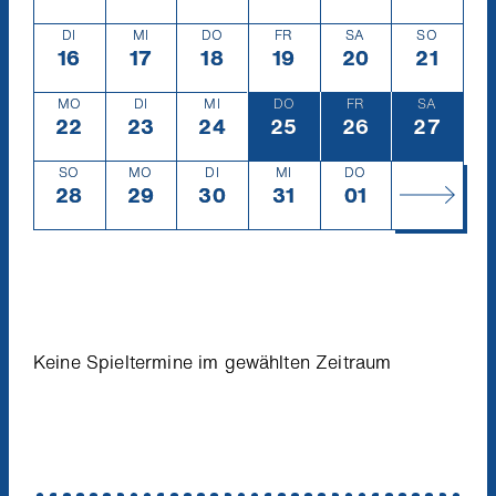
DI
MI
DO
FR
SA
SO
16
Dienstag
16.12.
17
Mittwoch
17.12.
18
Donnerstag
18.12.
19
Freitag
19.12.
20
Samstag
20.12.
21
Sonntag
21.12.
MO
DI
MI
DO
FR
SA
22
Montag
22.12.
23
Dienstag
23.12.
24
Mittwoch
24.12.
25
Donnerstag
25.12.
26
Freitag
26.12.
27
Samsta
27.12.
SO
MO
DI
MI
DO
28
Sonntag
28.12.
29
Montag
29.12.
30
Dienstag
30.12.
31
Mittwoch
31.12.
01
Donnerstag
1.1.
Keine Spieltermine im gewählten Zeitraum