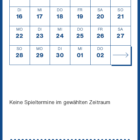
DI
MI
DO
FR
SA
SO
16
Dienstag
16.6.
17
Mittwoch
17.6.
18
Donnerstag
18.6.
19
Freitag
19.6.
20
Samstag
20.6.
21
Sonntag
21.6.
MO
DI
MI
DO
FR
SA
22
Montag
22.6.
23
Dienstag
23.6.
24
Mittwoch
24.6.
25
Donnerstag
25.6.
26
Freitag
26.6.
27
Samsta
27.6.
SO
MO
DI
MI
DO
28
Sonntag
28.6.
29
Montag
29.6.
30
Dienstag
30.6.
01
Mittwoch
1.7.
02
Donnerstag
2.7.
Keine Spieltermine im gewählten Zeitraum