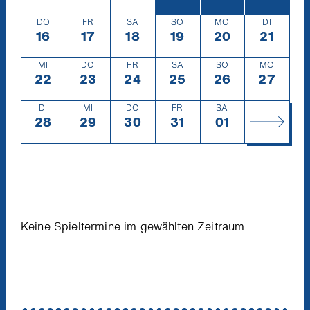
DO
FR
SA
SO
MO
DI
16
Donnerstag
16.7.
17
Freitag
17.7.
18
Samstag
18.7.
19
Sonntag
19.7.
20
Montag
20.7.
21
Diensta
21.7.
MI
DO
FR
SA
SO
MO
22
Mittwoch
22.7.
23
Donnerstag
23.7.
24
Freitag
24.7.
25
Samstag
25.7.
26
Sonntag
26.7.
27
Montag
27.7.
DI
MI
DO
FR
SA
28
Dienstag
28.7.
29
Mittwoch
29.7.
30
Donnerstag
30.7.
31
Freitag
31.7.
01
Samstag
1.8.
Keine Spieltermine im gewählten Zeitraum