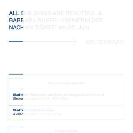
ALL BUILDINGS ARE BEAUTIFUL &
BARBARA BUSER - PIONIERIN DER
NACHHALTIGKEIT am 25. Juni
weiterlesen
Büro- und Kinoadresse
Stadtkino Filmverleih und Kinobetriebsgesellschaft m.b.H.
Siebensterngasse 2/12, 1070 Wien
Stadtkino im Künstlerhaus
Akademiestraße 13, 1010 Wien
Unsere Kanäle