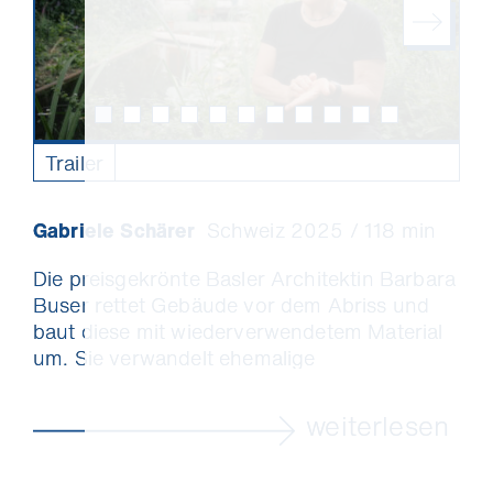
Trailer
Gabriele Schärer
Schweiz 2025 / 118 min
Die preisgekrönte Basler Architektin Barbara
Buser rettet Gebäude vor dem Abriss und
baut diese mit wiederverwendetem Material
um. Sie verwandelt ehemalige
Industrieareale zu urbanen Lebensräumen,
die für einen sorgfältigen Umgang mit
weiterlesen
unserer Umwelt und dem Miteinander
stehen. Als Frau, die in einer Männerdomäne
erfolgreich ihren eigenen Weg geht, ist