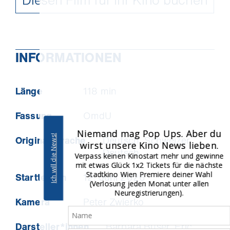
BUILDINGS ARE BEAUTIFUL + Einführung
von Regisseur Christoph Schwarz
Mi, 1. Juli 2026, 20:00
Feminist Film Club
, in
Kooperation mit
der
Frauen*Solidarität
Stadtkino Wien
INFORMATIONEN
Länge
118 min
Fassung
OmdU
Niemand mag Pop Ups. Aber du
Ich will die News!
Originalsprache
Deutsch, Schweizer
wirst unsere Kino News lieben.
Deutsch
Verpass keinen Kinostart mehr und gewinne
mit etwas Glück 1x2 Tickets für die nächste
Stadtkino Wien Premiere deiner Wahl
Starttermin
12. Juni 2026
(Verlosung jeden Monat unter allen
Neuregistrierungen).
Kamera
Peter Zwierko
Darsteller*innen
Barbara Buser, Eric