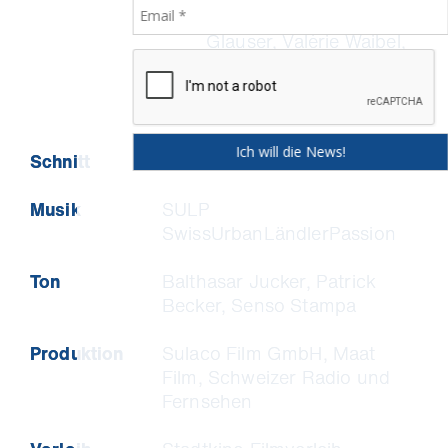
Honegger, Daniel
Glauser, Valérie Waibel,
Laia Sofia Meier,
Andreas Ruby, Marc
Angst, Anna Buser
Schnitt
Konstantin Gutscher
Musik
SULP
SwissUrbanLändlerPassion
Ton
Balthasar Jucker, Patrick
Becker, Senso Stampa
Produktion
Sulaco Film GmbH, Maat
Film, Schweizer Radio und
Fernsehen