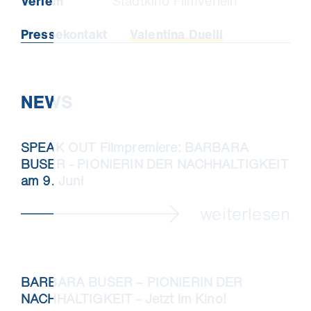
Verleih
Stadtkino Filmverleih
Pressekontakt
Valentina Duelli
NEWS
SPEAK OUT Filmpremiere: BARBARA
BUSER - PIONIERIN DER NACHHALTIGKEIT
am 9. Juni
weiterlesen
BARBARA BUSER – PIONIERIN DER
NACHHALTIGKEIT - Jetzt im Kino!