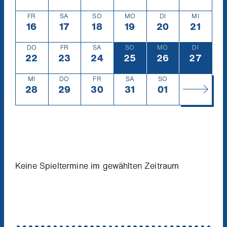
FR
SA
SO
MO
DI
MI
16
Freitag
16.12.
17
Samstag
17.12.
18
Sonntag
18.12.
19
Montag
19.12.
20
Dienstag
20.12.
21
Mittwoc
21.12.
DO
FR
SA
SO
MO
DI
22
Donnerstag
22.12.
23
Freitag
23.12.
24
Samstag
24.12.
25
Sonntag
25.12.
26
Montag
26.12.
27
Diensta
27.12.
MI
DO
FR
SA
SO
28
Mittwoch
28.12.
29
Donnerstag
29.12.
30
Freitag
30.12.
31
Samstag
31.12.
01
Sonntag
1.1.
Keine Spieltermine im gewählten Zeitraum