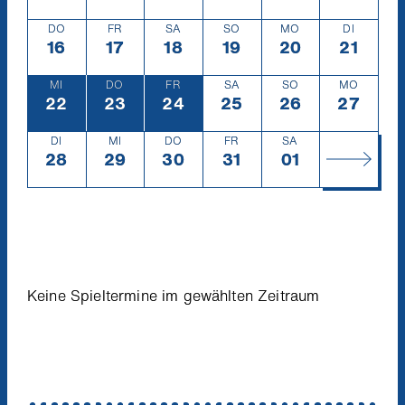
DO
FR
SA
SO
MO
DI
16
Donnerstag
16.3.
17
Freitag
17.3.
18
Samstag
18.3.
19
Sonntag
19.3.
20
Montag
20.3.
21
Diensta
21.3.
MI
DO
FR
SA
SO
MO
22
Mittwoch
22.3.
23
Donnerstag
23.3.
24
Freitag
24.3.
25
Samstag
25.3.
26
Sonntag
26.3.
27
Montag
27.3.
DI
MI
DO
FR
SA
28
Dienstag
28.3.
29
Mittwoch
29.3.
30
Donnerstag
30.3.
31
Freitag
31.3.
01
Samstag
1.4.
Keine Spieltermine im gewählten Zeitraum