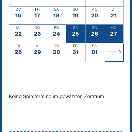
DO
FR
SA
SO
MO
DI
16
Donnerstag
16.3.
17
Freitag
17.3.
18
Samstag
18.3.
19
Sonntag
19.3.
20
Montag
20.3.
21
Diensta
21.3.
MI
DO
FR
SA
SO
MO
22
Mittwoch
22.3.
23
Donnerstag
23.3.
24
Freitag
24.3.
25
Samstag
25.3.
26
Sonntag
26.3.
27
Montag
27.3.
DI
MI
DO
FR
SA
28
Dienstag
28.3.
29
Mittwoch
29.3.
30
Donnerstag
30.3.
31
Freitag
31.3.
01
Samstag
1.4.
Keine Spieltermine im gewählten Zeitraum