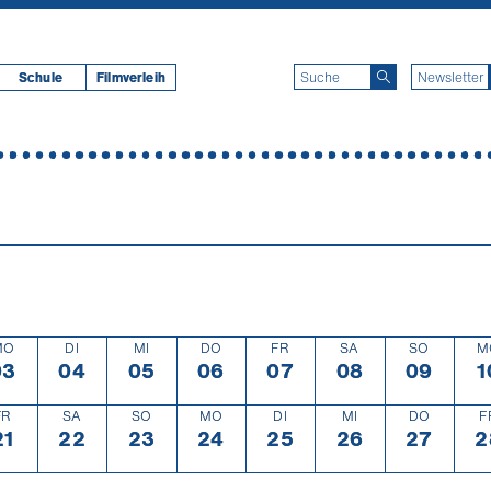
Schule
Filmverleih
MO
DI
MI
DO
FR
SA
SO
M
g
03
Montag
3.6.
04
Dienstag
4.6.
05
Mittwoch
5.6.
06
Donnerstag
6.6.
07
Freitag
7.6.
08
Samstag
8.6.
09
Sonntag
9.6.
1
FR
SA
SO
MO
DI
MI
DO
F
tag
21
Freitag
21.6.
22
Samstag
22.6.
23
Sonntag
23.6.
24
Montag
24.6.
25
Dienstag
25.6.
26
Mittwoch
26.6.
27
Donners
27.6.
2