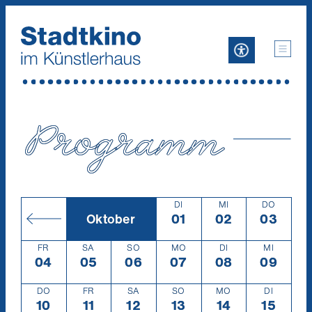
Zum
Inhalt
Programm
DI
MI
DO
Oktober
01
Dienstag
1.10.
02
Mittwoch
2.10.
03
Donners
3.10.
FR
SA
SO
MO
DI
MI
04
Freitag
4.10.
05
Samstag
5.10.
06
Sonntag
6.10.
07
Montag
7.10.
08
Dienstag
8.10.
09
Mittwoc
9.10.
DO
FR
SA
SO
MO
DI
10
Donnerstag
10.10.
11
Freitag
11.10.
12
Samstag
12.10.
13
Sonntag
13.10.
14
Montag
14.10.
15
Diensta
15.10.