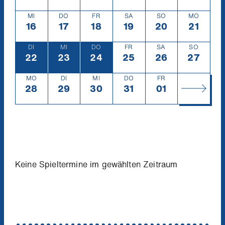
MI
DO
FR
SA
SO
MO
16
Mittwoch
16.10.
17
Donnerstag
17.10.
18
Freitag
18.10.
19
Samstag
19.10.
20
Sonntag
20.10.
21
Montag
21.10.
DI
MI
DO
FR
SA
SO
22
Dienstag
22.10.
23
Mittwoch
23.10.
24
Donnerstag
24.10.
25
Freitag
25.10.
26
Samstag
26.10.
27
Sonntag
27.10.
MO
DI
MI
DO
FR
28
Montag
28.10.
29
Dienstag
29.10.
30
Mittwoch
30.10.
31
Donnerstag
31.10.
01
Freitag
1.11.
Keine Spieltermine im gewählten Zeitraum