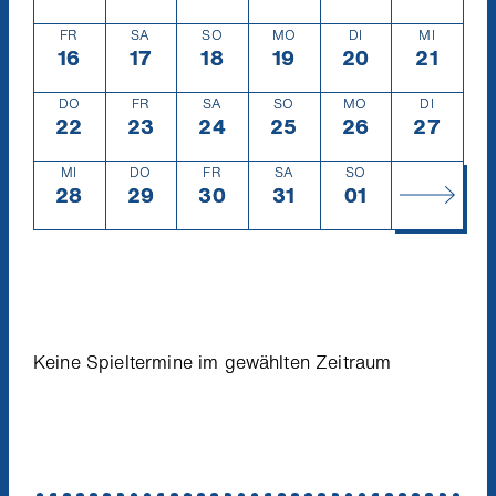
FR
SA
SO
MO
DI
MI
16
Freitag
16.8.
17
Samstag
17.8.
18
Sonntag
18.8.
19
Montag
19.8.
20
Dienstag
20.8.
21
Mittwoc
21.8.
DO
FR
SA
SO
MO
DI
22
Donnerstag
22.8.
23
Freitag
23.8.
24
Samstag
24.8.
25
Sonntag
25.8.
26
Montag
26.8.
27
Diensta
27.8.
MI
DO
FR
SA
SO
28
Mittwoch
28.8.
29
Donnerstag
29.8.
30
Freitag
30.8.
31
Samstag
31.8.
01
Sonntag
1.9.
Keine Spieltermine im gewählten Zeitraum