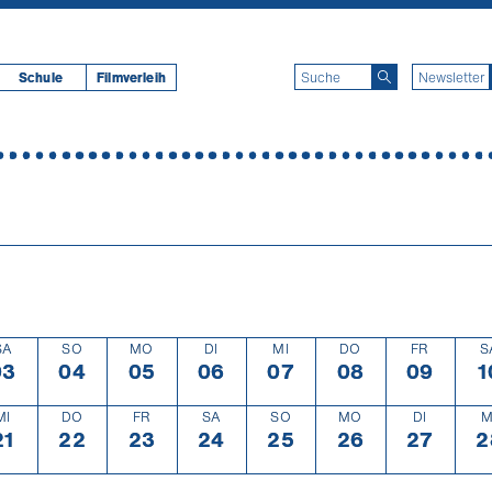
Schule
Filmverleih
SA
SO
MO
DI
MI
DO
FR
S
03
Samstag
3.8.
04
Sonntag
4.8.
05
Montag
5.8.
06
Dienstag
6.8.
07
Mittwoch
7.8.
08
Donnerstag
8.8.
09
Freitag
9.8.
1
MI
DO
FR
SA
SO
MO
DI
M
g
21
Mittwoch
21.8.
22
Donnerstag
22.8.
23
Freitag
23.8.
24
Samstag
24.8.
25
Sonntag
25.8.
26
Montag
26.8.
27
Diensta
27.8.
2